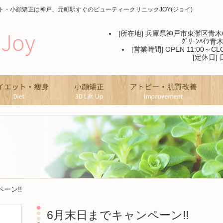
・小顔矯正は神戸、元町駅すぐのビューティークリニックJOY(ジョイ)
[所在地] 兵庫県神戸市東灘区青木6
ｸﾞﾘｰﾝﾊｲﾂ青木
[営業時間] OPEN 11:00～CLO
[定休日]
ー
ダイエット・痩身
小顔矯正
ア
ーン!!
6月末日までキャンペーン!!