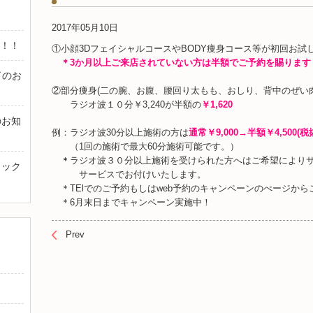
2017年05月10日
額！！
①小顔3DフェイシャルコースやBODY痩身コース等が初回お試
＊3か月以上ご来店されていない方
は半額でご予約を賜ります
了のお
②部分痩身(二の腕、お腹、腰回り太もも、おしり、背中のぜい肉e
ラジオ波１０分￥3,240が半額の
￥1,620
のお知
例：
ラジオ波30分以上施術の方は
通常￥9,000→半額￥4,500(税
（1回の施術で最大60分施術可能です。）
＊
ラジオ波３０分以上施術を受けられた方へはご希望により
トック
サービスでお付けいたします。
＊TElでのご予約もしはweb予約のキャンペーンのぺージから
＊6月末日までキャンペーン実施中！
Prev