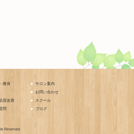
・痩身
サロン案内
お問い合わせ
肌質改善
スクール
質問
ブログ
hts Reserved.